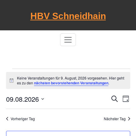
Skip
to
HBV Schneidhain
content
Veranstaltungen
Keine Veranstaltungen für 9. August, 2026 vorgesehen. Hier geht
Hinweis
es zu den
nächsten bevorstehenden Veranstaltungen
.
für
09.08.2026
Ver
Veran
9.
Suche
Tag
Ans
Datum
Suche
August,
Nav
wählen.
Vorheriger Tag
Nächster Tag
und
2026
Ansich