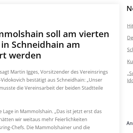
N
Hi
molshain soll am vierten
De
in Schneidhain am
Sc
ert werden
Ku
agt Martin Igges, Vorsitzender des Vereinsrings
„S
Vidokovich bestätigt aus Schneidhain: „Unser
Id
 musste die Vereinsarbeit der beiden Stadtteile
.
e Lage in Mammolshain. „Das ist jetzt erst das
 hätten wir weitaus mehr Feierlichkeiten
An
insring-Chefs. Die Mammolshainer und die