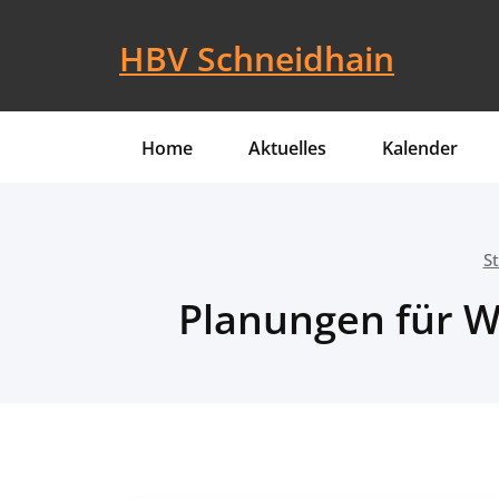
Skip
to
HBV Schneidhain
content
Home
Aktuelles
Kalender
St
Planungen für W