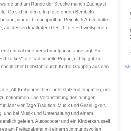
n wurde und am Rande der Strecke manch Zaungast
e. Ob sich in den eifrig rotierenden Bembeln
fand, war nicht nachprüfbar. Reichlich Arbeit hatte
, auf dessen knallrotem Gesicht die Schweißperlen
 erst einmal eine Verschnaufpause angesagt. Sie
hlackes“, die traditionelle Puppe, richtig gut zu
Kal
in nächtlicher Diebstahl durch Kerbe-Gruppen aus den
 die „Alt-Kerbeburschen“ unterstützend eingriffen, um
e zu bekommen. Die Veranstaltung des rührigen
ür Jahr vier Tage Tradition, Musik und Geselligkeit.
g, und bei Musik und Unterhaltung und einem
dentlich gefeiert. Autoscooter und ein Kinderkarussell
g es am Freitagabend mit einem stimmungsvollen