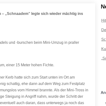
N
 – „Schnaadem“ legte sich wieder mächtig ins
Hi
De
Sc
dels und -burschen beim Mini-Umzug in praller
Ku
„S
um, einer 15 Meter hohen Fichte.
r Kerb hatte sich zum Start unten im Ort am
nig schattig, ehe dann auf dem Weg zum Festplatz
rmungslos vom Himmel brannte. Als der Mini-Tross in
An
e Steigung in Angriff nahm, wurde der Schritt der
eventuell auch daran, dass unterwegs ja noch das