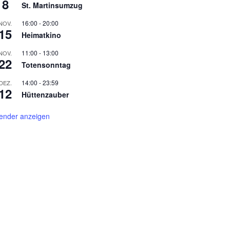
8
St. Martinsumzug
16:00
-
20:00
NOV.
15
Heimatkino
11:00
-
13:00
NOV.
22
Totensonntag
14:00
-
23:59
DEZ.
12
Hüttenzauber
ender anzeigen