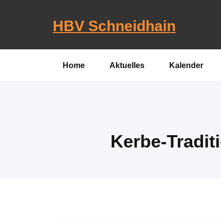
Skip
to
HBV Schneidhain
content
Home
Aktuelles
Kalender
Kerbe-Tradit